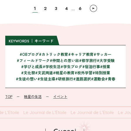
1
2
3
4
6
…
キーワード
KEYWORDS
#OBブログ
#カトリック教育
#キャリア教育
#サッカー
#フィールドワーク
#仲間との思い出
#修学旅行
#大学受験
#学びと成長
#学校生活
#学生ブログ
#宿泊行事
#授業
#文化祭
#文武両道
#暁星の教育
#校外学習
#特別授業
#生徒の想い
#生徒主導
#研修旅行
#進路選択
#運動会
#青春
TOP
暁星の生活
イベント
L'Etoile
Le Journal de L'Etoile
Le Journal de L'Etoile
Le Journ