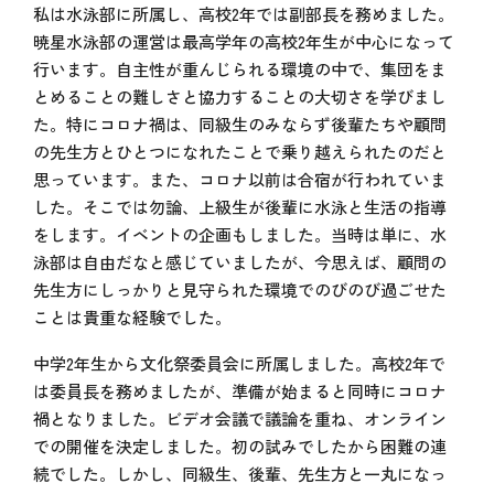
私は水泳部に所属し、高校2年では副部長を務めました。
暁星水泳部の運営は最高学年の高校2年生が中心になって
行います。自主性が重んじられる環境の中で、集団をま
とめることの難しさと協力することの大切さを学びまし
た。特にコロナ禍は、同級生のみならず後輩たちや顧問
の先生方とひとつになれたことで乗り越えられたのだと
思っています。また、コロナ以前は合宿が行われていま
した。そこでは勿論、上級生が後輩に水泳と生活の指導
をします。イベントの企画もしました。当時は単に、水
泳部は自由だなと感じていましたが、今思えば、顧問の
先生方にしっかりと見守られた環境でのびのび過ごせた
ことは貴重な経験でした。
中学2年生から文化祭委員会に所属しました。高校2年で
は委員長を務めましたが、準備が始まると同時にコロナ
禍となりました。ビデオ会議で議論を重ね、オンライン
での開催を決定しました。初の試みでしたから困難の連
続でした。しかし、同級生、後輩、先生方と一丸になっ