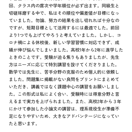
回、クラス内の席次や学年順位が必ず出ます。同級生と
切磋琢磨する中で、私はその順位や偏差値が目標になっ
ていました。勿論、努力の結果を出し切れれば十分なの
ですが、短期目標として活用するには最適でした。前回
より1つでも上げてやろうと考えていました。しかし、コ
ロナ禍による休校後、新しい学習習慣に対応できず、成
績が伸び悩んでしまいました。高校1年から2年に進学した
ときのことです。受験が迫る焦りもありましたが、先生
方はニーズに応じて特別講習を設けてくださりました。
数学では先生に、苦手分野の克服のため個人的に依頼し
ました。問題集に掲載がない良問をプリントにまとめて
いただき、講義ではなく課題中心の講習をお願いしまし
た。この形式は私によく合い、受験時には得意分野と言
えるまで実力を上げられました。また、高校2年から３年
にかけて参加した小論文の講習は、理系現役生が準備不
足になりやすいため、大きなアドバンテージになってい
たと思います。