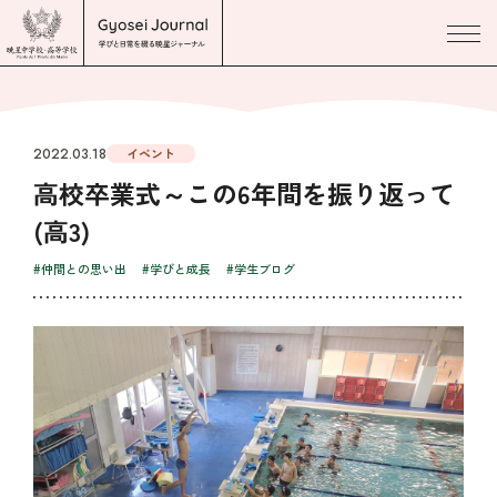
2022.03.18
イベント
高校卒業式～この6年間を振り返って
(高3)
#仲間との思い出
#学びと成長
#学生ブログ