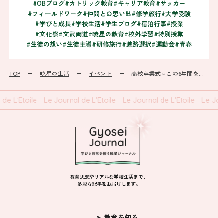
#OBブログ
#カトリック教育
#キャリア教育
#サッカー
#フィールドワーク
#仲間との思い出
#修学旅行
#大学受験
#学びと成長
#学校生活
#学生ブログ
#宿泊行事
#授業
#文化祭
#文武両道
#暁星の教育
#校外学習
#特別授業
#生徒の想い
#生徒主導
#研修旅行
#進路選択
#運動会
#青春
TOP
暁星の生活
イベント
高校卒業式～この6年間を振り返って(高3)
de L'Etoile
Le Journal de L'Etoile
Le Journal de L'Etoile
Le Jo
教育思想やリアルな学校生活まで、
多彩な記事をお届けします。
教育を知る