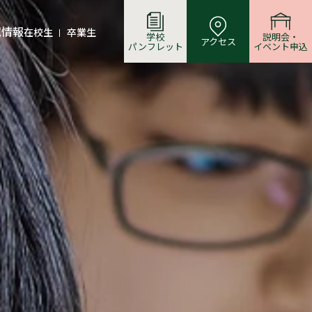
試情報
在校生
卒業生
学校
説明会・
アクセス
パンフレット
イベント申込