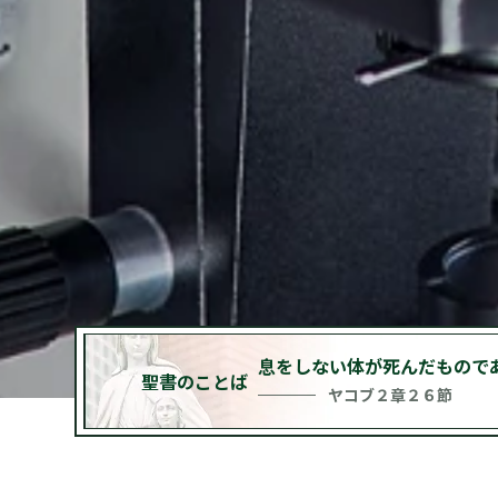
息をしない体が死んだもので
聖書の
ことば
ヤコブ２章２６節