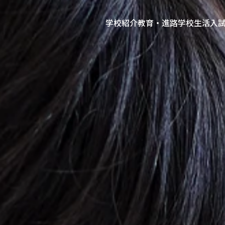
学校紹介
教育・進路
学校生活
入
、