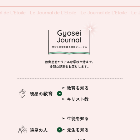
 de L'Etoile
Le Journal de L'Etoile
Le Journal de L'Etoile
Le J
教育思想やリアルな学校生活まで、
多彩な記事をお届けします。
教育を知る
教育
暁星の
キリスト教
生徒を知る
人
先生を知る
暁星の