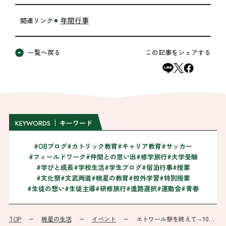
年間行事
関連リンク
一覧へ戻る
この記事をシェアする
キーワード
KEYWORDS
#OBブログ
#カトリック教育
#キャリア教育
#サッカー
#フィールドワーク
#仲間との思い出
#修学旅行
#大学受験
#学びと成長
#学校生活
#学生ブログ
#宿泊行事
#授業
#文化祭
#文武両道
#暁星の教育
#校外学習
#特別授業
#生徒の想い
#生徒主導
#研修旅行
#進路選択
#運動会
#青春
TOP
暁星の生活
イベント
エトワール祭を終えて～100％楽しめる場所を目指して