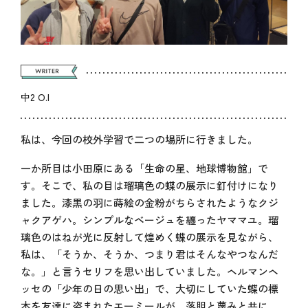
中2 O.I
私は、今回の校外学習で二つの場所に行きました。
一か所目は小田原にある「生命の星、地球博物館」で
す。そこで、私の目は瑠璃色の蝶の展示に釘付けになり
ました。漆黒の羽に蒔絵の金粉がちらされたようなクジ
ャクアゲハ。シンプルなベージュを纏ったヤママユ。瑠
璃色のはねが光に反射して煌めく蝶の展示を見ながら、
私は、「そうか、そうか、つまり君はそんなやつなんだ
な。」と言うセリフを思い出していました。ヘルマンヘ
ッセの「少年の日の思い出」で、大切にしていた蝶の標
本を友達に盗まれたエーミールが、落胆と蔑みと共に、