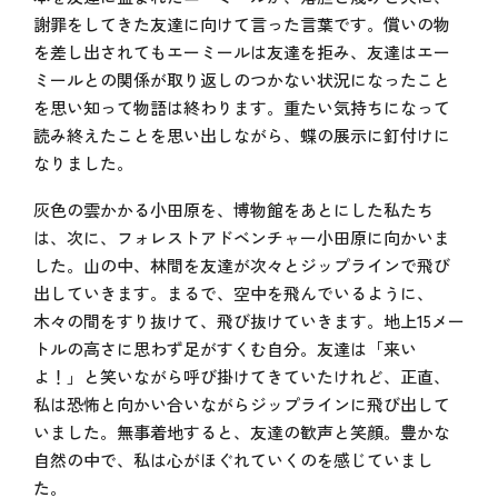
謝罪をしてきた友達に向けて言った言葉です。償いの物
を差し出されてもエーミールは友達を拒み、友達はエー
ミールとの関係が取り返しのつかない状況になったこと
を思い知って物語は終わります。重たい気持ちになって
読み終えたことを思い出しながら、蝶の展示に釘付けに
なりました。
灰色の雲かかる小田原を、博物館をあとにした私たち
は、次に、フォレストアドベンチャー小田原に向かいま
した。山の中、林間を友達が次々とジップラインで飛び
出していきます。まるで、空中を飛んでいるように、
木々の間をすり抜けて、飛び抜けていきます。地上
15
メー
トルの高さに思わず足がすくむ自分。友達は「来い
よ！」と笑いながら呼び掛けてきていたけれど、正直、
私は恐怖と向かい合いながらジップラインに飛び出して
いました。無事着地すると、友達の歓声と笑顔。豊かな
自然の中で、私は心がほぐれていくのを感じていまし
た。