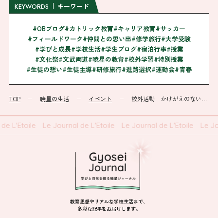
キーワード
KEYWORDS
#OBブログ
#カトリック教育
#キャリア教育
#サッカー
#フィールドワーク
#仲間との思い出
#修学旅行
#大学受験
#学びと成長
#学校生活
#学生ブログ
#宿泊行事
#授業
#文化祭
#文武両道
#暁星の教育
#校外学習
#特別授業
#生徒の想い
#生徒主導
#研修旅行
#進路選択
#運動会
#青春
TOP
暁星の生活
イベント
校外活動 かけがえのない経験（中2）
de L'Etoile
Le Journal de L'Etoile
Le Journal de L'Etoile
Le Jo
教育思想やリアルな学校生活まで、
多彩な記事をお届けします。